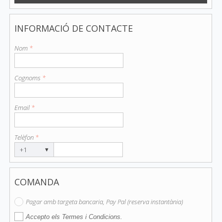
INFORMACIÓ DE CONTACTE
Nom
*
Cognoms
*
Email
*
Telèfon
*
+1
▾
COMANDA
Pagar amb targeta bancaria, Pay Pal (reserva instantània)
Accepto els Termes i Condicions.