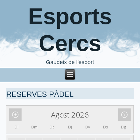
Esports
Cercs
Gaudeix de l'esport
RESERVES PÀDEL
Agost 2026
Dl
Dm
Dc
Dj
Dv
Ds
Dg