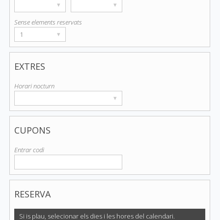
▾
▾
Sense elements reservats
1
▾
EXTRES
Horari nocturn
▾
CUPONS
Entrar codi
RESERVA
Si is plau, selecionar els dies i les hores del calendari.